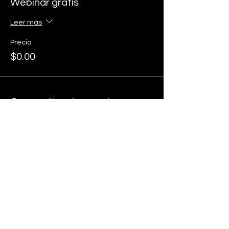
Webinar gratis
Leer más
Precio
$0.00
Compartir este evento
Para recibir novedades y
actualizaciones suscríbete a nuestro
Newsletter aquí