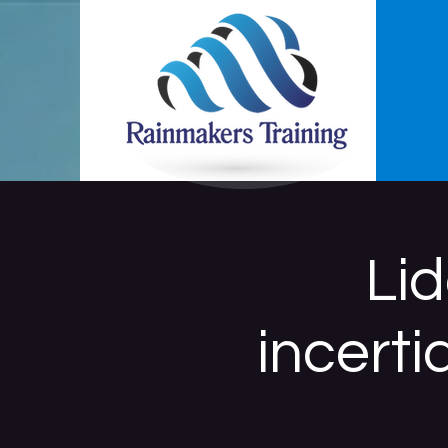
Lid
incert