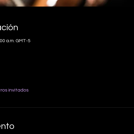
ación
1:00 a.m. GMT-5
ros invitados
ento