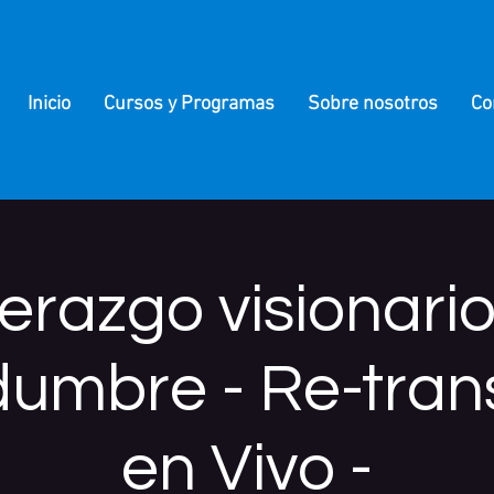
Inicio
Cursos y Programas
Sobre nosotros
Co
erazgo visionari
idumbre - Re-tran
en Vivo -