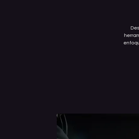
Des
herram
enfoqu