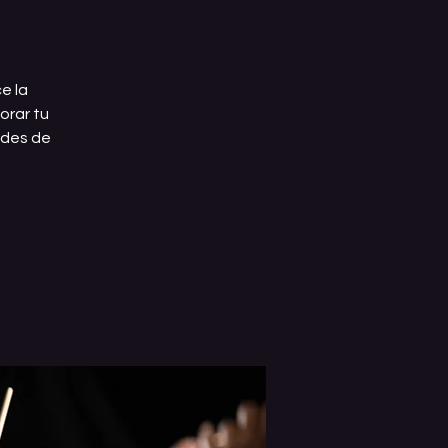
e la
orar tu
ades de